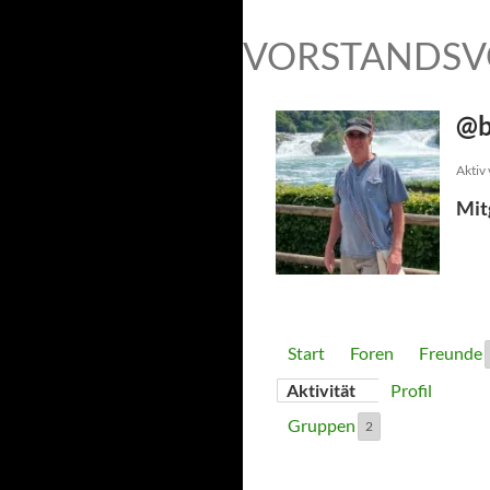
VORSTANDSV
@b
Aktiv
Mit
Start
Foren
Freunde
Aktivität
Profil
Gruppen
2