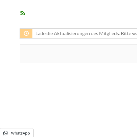
RSS-
Aktivitäten
Feed
der
Mitglieder
Lade die Aktualisierungen des Mitglieds. Bitte w
WhatsApp