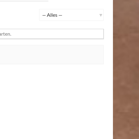
Zeige:
arten.